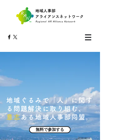
地域ぐるみで「人」に関す
る問題解決に取り組む、
意志
ある地域人事部同盟。
無料で参加する